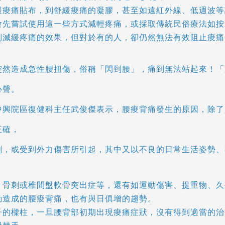
緩痠痛貼布，到舒緩痠痛的凝膠，甚至如遠紅外線、低週波等
會先嘗試使用這一些方式減輕疼痛，或採取傳統民俗療法如按
到減緩疼痛的效果，但對於有的人，卻仍然無法有效阻止痠痛
突然造成急性腰扭傷，俗稱「閃到腰」，痛到無法站起來！「
心聲。
中興院區復健科主任武俊傑表示，腰痠背痛發生的原因，除了
正確，
刺，或受到外力傷害所引起，其中又以不良的日常生活姿勢、
、骨刺或椎間盤軟骨突出症等，還有如運動傷害、提重物、久
動造成的腰痠背痛，也有與日俱增的趨勢。
子的樑柱，一旦腰背部初期出現痠痛症狀，沒有得到適當的治療