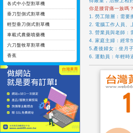
得嚴重，治療上相
各式中小型割草機
你是腰背痛一族嗎
垂刀型側式割草機
1. 勞工階層：需
輕型垂刀側式割草機
2. 電腦工作人員
3. 營業員與老師
車載式農藥噴藥機
4. 家庭主婦：經
六刀盤牧草割草機
5.產後婦女：坐月
香蕉
6. 運動員：年輕