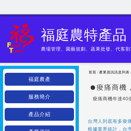
福庭農特產品
農場管理、園藝規劃、蔬果批發、代客割
首頁
/
產業資訊訊息列表
福庭農產
痠痛商機
服務簡介
痠痛商機年達4
產品介紹
台灣人到底有多痠
根據業界統計，台