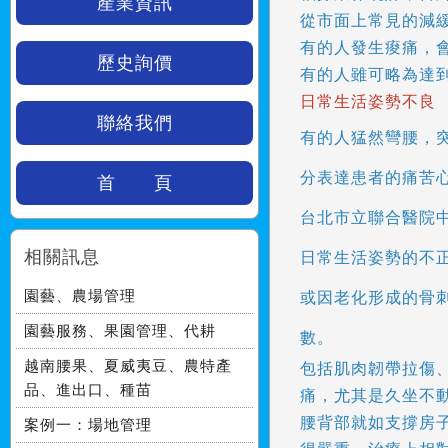
產業資訊
從市面上常見的減
有的人發生痠痛，
歷史詢價
有的人雖可略為達
日常生活姿勢不良
聯絡我們
有的人猛然彎腰，
分表達患者的痛苦
首 頁
台北市立聯合醫院
相關訊息
日常生活姿勢的不
園藝、農場管理
或因老化形成的骨
園藝服務、果園管理、代耕
數。
越南腰果、夏威夷豆、農特產
包括肌肉韌帶拉傷
品、進出口、種苗
痛，尤其是久坐不
腰背部就如支撐房
案例一：場地管理