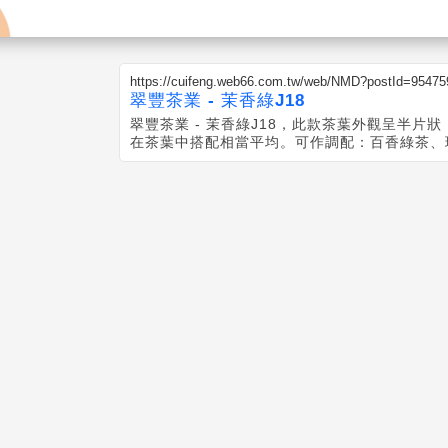
https://cuifeng.web66.com.tw/web/NMD?postId=95475
翠豐茶業 - 茉香綠J18
翠豐茶業 - 茉香綠J18，此款茶葉外觀呈半片狀，偏向茶味較重，花香味
在茶葉中搭配相當平均。可作調配：百香綠茶、
茉香奶綠、水蜜桃綠茶