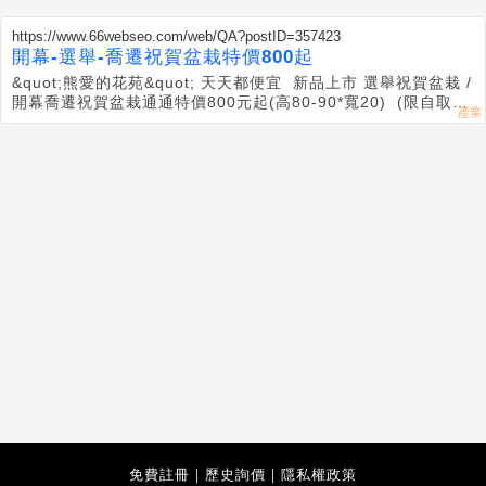
https://www.66webseo.com/web/QA?postID=357423
開幕-選舉-喬遷祝賀盆栽特價800起
&quot;熊愛的花苑&quot; 天天都便宜 新品上市 選舉祝賀盆栽 /
開幕喬遷祝賀盆栽通通特價800元起(高80-90*寬20) (限自取~
需專人外送另加運費)滿額免運費外送到府
免費註冊
｜
歷史詢價
｜
隱私權政策