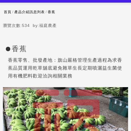
首頁
/
產品介紹訊息列表
/
香蕉
瀏覽次數:
534
by:
福庭農產
香蕉
香蕉零售、批發產地：旗山嚴格管理生產過程為求香
蕉品質運用乾草舖底避免雜草生長定期噴灑益生菌使
用有機肥料歡迎洽詢相關業務