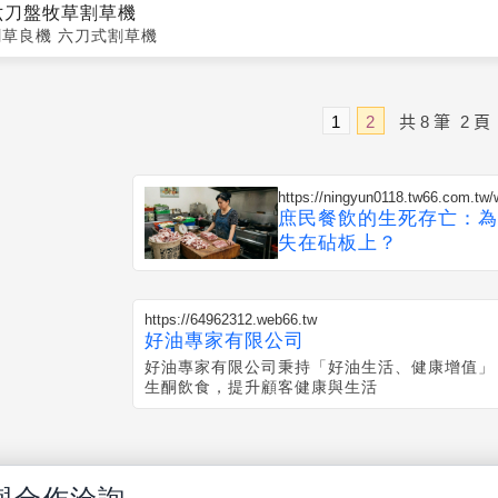
六刀盤牧草割草機
割草良機 六刀式割草機
1
2
共
8
筆
2
頁
https://ningyun0118.tw66.com.t
庶民餐飲的生死存亡：為
失在砧板上？
https://64962312.web66.tw
好油專家有限公司
好油專家有限公司秉持「好油生活、健康增值」
生酮飲食，提升顧客健康與生活