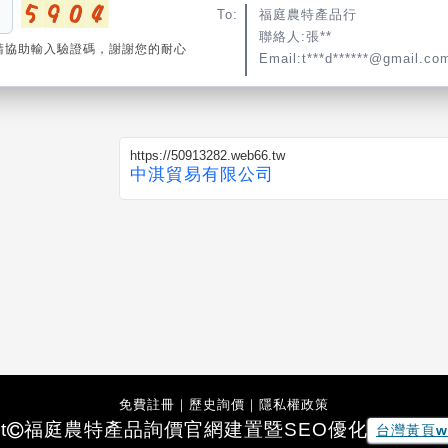
To:
福庭農特產品行
聯絡人:張**
請協助輸入驗證碼，謝謝您的耐心
Email:t***d******@gmail.co
https://50913282.web66.tw
中淇貿易有限公司
免費註冊
｜
歷史詢價
｜
隱私權政策
t
福庭農特產品
詢價官網建置暨SEO優化
台灣黃頁w